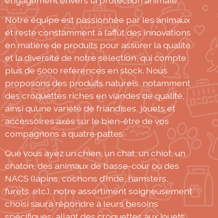
engagement envers la protection animale.
Notre équipe est passionnée par les animaux
et reste constamment à l’affût des innovations
en matière de produits pour assurer la qualité
et la diversité de notre sélection, qui compte
plus de 5000 références en stock. Nous
proposons des produits naturels, notamment
des croquettes riches en viandes de qualité,
ainsi qu’une variété de friandises, jouets et
accessoires axés sur le bien-être de vos
compagnons à quatre pattes.
Que vous ayez un chien, un chat, un chiot, un
chaton, des animaux de basse-cour ou des
NACS (lapins, cochons d’Inde, hamsters,
furets, etc.), notre assortiment soigneusement
choisi saura répondre à leurs besoins
spécifiques, allant des croquettes aux jouets,